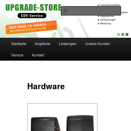
Zum
EDV-Service
Inhalt
Such
wechseln
Upgrade-Store
Hauptmenü
Startseite
Angebote
Leistungen
Unsere Kunden
Service
Kontakt
Hardware