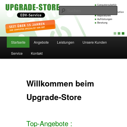
Zum
EDV-Service
Inhalt
Such
wechseln
Upgrade-Store
Hauptmenü
Startseite
Angebote
Leistungen
Unsere Kunden
Service
Kontakt
Willkommen beim
Upgrade-Store
Top-Angebote :